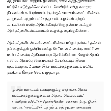
முழுமையான மாற்றாக இல்லாமல், உணவுக்குத் துணையாக
மட்டுமே எடுத்துக்கொள்ளப்பட வேண்டும் என்று சுகாதார
நிபுணர்கள் கூறியுள்ளனர். இதற்குக் காரணம், வைட்டமின்கள்,
தாதுக்கள் மற்றும் நார்ச்சத்து தவிர, பழங்கள் மற்றும்
காய்கறிகள் மனித ஆரோக்கியத்திற்கு நன்மை பயக்கும்
ஆன்டிஆக்ஸிடன்ட்களையும் உடலுக்கு வழங்குகின்றன.
ஆன்டிஆக்ஸிடன்ட்கள், வைட்டமின்கள் மற்றும் நார்ச்சத்துக்கள்
நம் உடலுக்குள் ஒன்றிணைந்து செரிமான அமைப்பு, வளர்சிதை
மாற்ற அமைப்பு ஆகியவற்றை ஆதரிக்கின்றன. மேலும், நோய்
எதிர்ப்பு அமைப்பு திறமையாகச் செயல்படவும் இவை
உதவுகின்றன. ஆனால், இந்த ஊட்டச்சத்துக்களால் மட்டும்
தனியாக இதைச் செய்ய முடியாது.
துணை உணவுகள் உணவுகளுக்கு மாற்றல்ல; அவை
ஊட்டச்சத்துக்களுக்கான ஆதரவு அமைப்புகள்,"
என்கிறார் ஸ்டெரிஸ் ஹெல்த்கேரின் தலைவர் திரு. ஜீவன்
கசாரா. "வைட்டமின் மற்றும் புரதத் துணை உணவுகள்