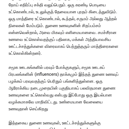
நோய் எதிர்ப்பு சக்தி வலுப்பெறும். ஒரு கரண்டி பொடியை
உட்கொண்டால், உடலுக்குத் தேவையான புரதம் கிடைத்துவிடும்.
ஒரு மாத்திரை உட்கொண்டால், கூந்தல், சருமம் அல்லது ஆற்றல்
நிலைகள் மேம்படும். துணை உணவுகளின் சிறப்பம்சம்
என்னவென்றால், அவை மிகவும் எளிமையானவை. சமச்சீரான
உணவை உட்கொள்வதற்குப் பதிலாக, மக்கள் அத்தியாவசிய
ஊட்டச்சத்துக்களை விரைவாகப் பெற்றுத்தரும் மாத்திரைகளை
உட்கொள்கின்றனர்.
சமூக ஊடகங்களில் பரவும் போக்குகளும், சமூக ஊடகப்
பிரபலங்களின் (influencers) தாக்கமும் இந்தத் துணை உணவுப்
பழக்கம் பரவுவதற்குப் பெரிதும் பங்களித்துள்ளன. ஒரு
ஆரோக்கிய நடைமுறையின் பகுதியாகப் பலவிதமான துணை
உணவுகளை உட்கொள்வது என்பது இப்போது ஒரு இயல்பான
வழக்கமாகவே மாறிவிட்டது. உண்மையான வேலையை
உணவுதான் செய்கிறது
இத்தகைய துணை உணவுகள், ஊட்டச்சத்துக்களுக்கு