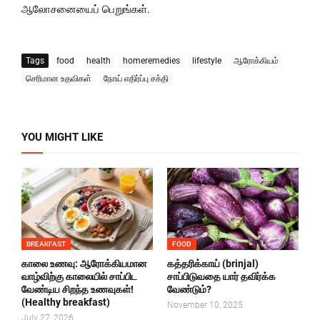
ஆலோசனையைப் பெறுங்கள்.
Tags
food
health
homeremedies
lifestyle
ஆரோக்கியம்
செரிமான உதவிகள்
நோய் எதிர்ப்பு சக்தி
YOU MIGHT LIKE
BREAKFAST
FOOD
காலை உணவு: ஆரோக்கியமான
கத்தரிக்காய் (brinjal)
வாழ்விற்கு காலையில் சாப்பிட
சாப்பிடுவதை யார் தவிர்க்க
வேண்டிய சிறந்த உணவுகள்!
வேண்டும்?
(Healthy breakfast)
November 10, 2025
July 27, 2026