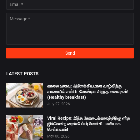
LATEST POSTS
காலை உணவு: ஆரோக்கியமான வாழ்விற்கு
காலையில் சாப்பிட வேண்டிய சிறந்த உணவுகள்!
(Healthy breakfast)
July 27, 2026
Viral Recipe: இந்த கோடைக்காலத்திற்கு ஏற்ற
ஜில்லென்ற ரைஸ் பேப்பர் மோச்சி.. ஈஸியாக
செய்யலாம்!
May 06, 2026