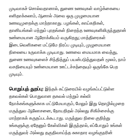
முடிவாகச் சொல்வதானால், துணை உணவுகள் வாழ்க்கையை
எளிதாக்கலாம், ஆனால் அவை ஒரு முழுமையான
உணவுமுறைக்கு மாற்றாகாது. பழங்கள், காய்கறிகள்,
தானியங்கள் மற்றும் புரதங்கள் நிறைந்த உணவுகளிலிருந்துதான்
உண்மையான ஆரோக்கியம் வருகிறது; மாத்திரைகள்
இடைவெளிகளை மட்டுமே நிரப்ப முடியும், முழுமையான
நிலையை உருவாக்க முடியாது. உணவை மையமாக வைத்து,
துணை உணவுகளைச் சிந்தித்துப் பயன்படுத்துவதன் மூலம், நாம்
வசதியையும் உண்மையான ஊட்டச்சத்தையும் ஒருங்கே பெற
முடியும்.
பொறுப்புத் துறப்பு:
இந்தக் கட்டுரையில் வழங்கப்பட்டுள்ள
தகவல்கள் பொதுவான தகவல் மற்றும் கல்வி
நோக்கங்களுக்காக மட்டுமேயாகும், மேலும் இது தொழில்முறை
மருத்துவ ஆலோசனை, நோயறிதல் அல்லது சிகிச்சைக்கு
மாற்றாகக் கருதப்படக்கூடாது. மருத்துவ நிலை குறித்து
உங்களுக்கு ஏதேனும் கேள்விகள் இருந்தால், எப்போதும் உங்கள்
மருத்துவர் அல்லது தகுதிவாய்ந்த சுகாதார வழங்குநரின்