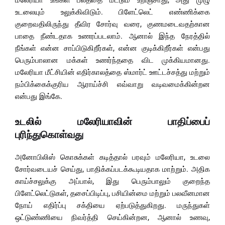
மலேரியா உங்கள் பலத்தை மட்டும் உறிஞ்சாது, அது முழு
உடலையும் உலுக்கிவிடும். பிளேட்லெட் எண்ணிக்கை
குறைவதிலிருந்து தீவிர சோர்வு வரை, குணமடைவதற்கான
பாதை நீண்டதாக உணரப்படலாம். ஆனால் இந்த நேரத்தில்
நீங்கள் என்ன சாப்பிடுகிறீர்கள், என்ன குடிக்கிறீர்கள் என்பது
பெரும்பாலான மக்கள் உணர்ந்ததை விட முக்கியமானது.
மலேரியா மீட்சியின் எதிர்காலத்தை ஸ்மார்ட் ஊட்டச்சத்து மற்றும்
நம்பிக்கைக்குரிய ஆராய்ச்சி எவ்வாறு வடிவமைக்கின்றன
என்பது இங்கே.
உடலில் மலேரியாவின் பாதிப்பைப்
புரிந்துகொள்வது
அனோபிலிஸ் கொசுக்கள் கடித்தால் பரவும் மலேரியா, உடலை
சோர்வடையச் செய்து, பாதிக்கப்படக்கூடியதாக மாற்றும். அதிக
காய்ச்சலுக்கு அப்பால், இது பெரும்பாலும் குறைந்த
பிளேட்லெட்டுகள், தசைப்பிடிப்பு, பசியின்மை மற்றும் பலவீனமான
நோய் எதிர்ப்பு சக்தியை ஏற்படுத்துகிறது. மருந்துகள்
ஒட்டுண்ணியை நிவர்த்தி செய்கின்றன, ஆனால் உணவு,