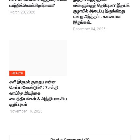
மாற்றிக்கொள்கிறார்களா?
உங்களுக்குத் தெரியுமா? இதயக்
குழாயில் அடைப்பு இருக்கிறது
March 23, 2026
என்று அர்த்தம்.. கவனமாக
இருங்கள்..
December 04, 2025
HEALTH
சளி இருமல் குறைய என்ன
செய்ய வேண்டும்? : 7 சக்தி
வாய்ந்த இயற்கை
வைத்தியங்கள் & அத்தியாவசிய
குறிப்புகள்
November 19, 2025