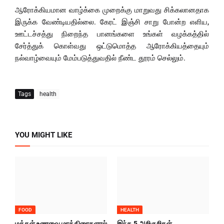
ஆரோக்கியமான வாழ்க்கை முறைக்கு மாறுவது சிக்கலானதாக
இருக்க வேண்டியதில்லை. கேரட் இஞ்சி சாறு போன்ற எளிய,
ஊட்டச்சத்து நிறைந்த பானங்களை உங்கள் வழக்கத்தில்
சேர்த்துக் கொள்வது ஒட்டுமொத்த ஆரோக்கியத்தையும்
நல்வாழ்வையும் மேம்படுத்துவதில் நீண்ட தூரம் செல்லும்.
Tags
health
YOU MIGHT LIKE
FOOD
HEALTH
மக்கள் உணவை மாத்திரைகளால்
இந்த 5 அறிகுறிகள்