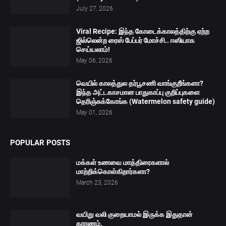
July 27, 2026
Viral Recipe: இந்த கோடைக்காலத்திற்கு ஏற்ற
ஜில்லென்ற ரைஸ் பேப்பர் மோச்சி.. ஈஸியாக
செய்யலாம்!
May 06, 2026
வெயில் காலத்துல தர்பூசணி வாங்குறீங்களா?
இந்த அட்டகாசமான பாதுகாப்பு குறிப்புகளை
தெரிஞ்சுக்கோங்க (Watermelon safety guide)
May 01, 2026
POPULAR POSTS
மக்கள் உணவை மாத்திரைகளால்
மாற்றிக்கொள்கிறார்களா?
March 23, 2026
வயிறு வலி குறையாமல் இருக்க இதுதான்
காரணம்.