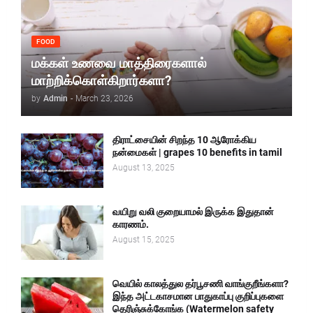
FOOD
மக்கள் உணவை மாத்திரைகளால்
மாற்றிக்கொள்கிறார்களா?
by
Admin
-
March 23, 2026
திராட்சையின் சிறந்த 10 ஆரோக்கிய
நன்மைகள் | grapes 10 benefits in tamil
August 13, 2025
வயிறு வலி குறையாமல் இருக்க இதுதான்
காரணம்.
August 15, 2025
வெயில் காலத்துல தர்பூசணி வாங்குறீங்களா?
இந்த அட்டகாசமான பாதுகாப்பு குறிப்புகளை
தெரிஞ்சுக்கோங்க (Watermelon safety