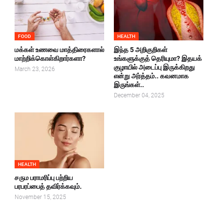
FOOD
HEALTH
மக்கள் உணவை மாத்திரைகளால்
இந்த 5 அறிகுறிகள்
மாற்றிக்கொள்கிறார்களா?
உங்களுக்குத் தெரியுமா? இதயக்
குழாயில் அடைப்பு இருக்கிறது
March 23, 2026
என்று அர்த்தம்.. கவனமாக
இருங்கள்..
December 04, 2025
HEALTH
சரும பராமரிப்பு பற்றிய
பரபரப்பைத் தவிர்க்கவும்.
November 15, 2025